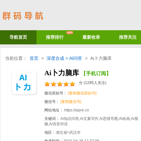
导航首页
推荐排行
最新收录
推荐关注
当前位置：
首页
>
深度合成 >
AI问答
>
Ai卜力脑库
Ai卜力脑库
【手机订阅】
分 (
1295
人关注)
微信原始号：
[复制微信原始号]
微信号：
[复制微信号]
网站地址：
https://aipre.cn
关键词：
Ai知识问答,Ai文案写作,Ai思维导图,Ai绘画,Ai视
频,Ai语音对话
地区：
湖北省>武汉市